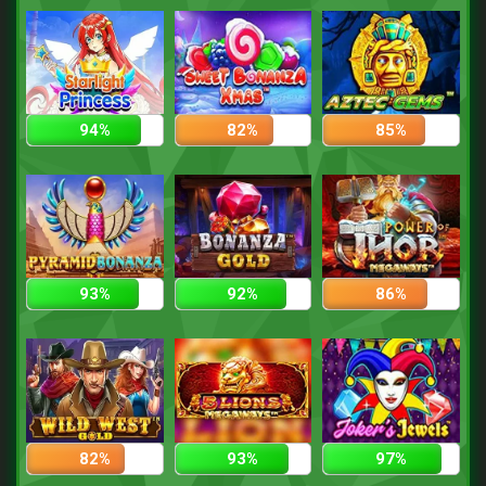
94%
82%
85%
93%
92%
86%
82%
93%
97%