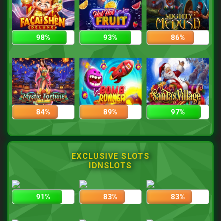
98%
93%
86%
84%
89%
97%
EXCLUSIVE SLOTS
IDNSLOTS
91%
83%
83%