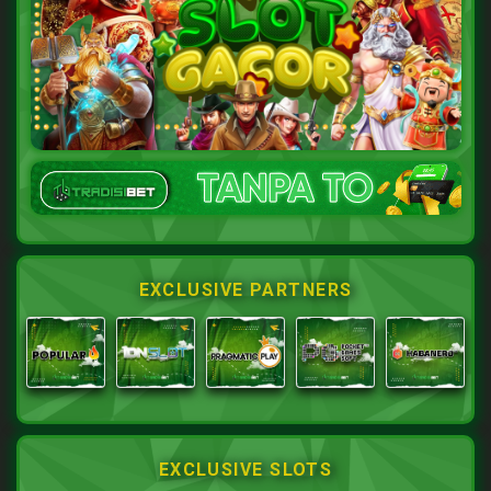
EXCLUSIVE PARTNERS
EXCLUSIVE SLOTS