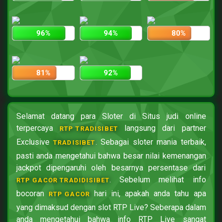
96%
94%
80%
81%
92%
Selamat datang para Sloter di Situs judi online
terpercaya
langsung dari partner
RTP TRADISIBET
Exclusive
. Sebagai sloter mania terbaik,
TRADISIBET
pasti anda mengetahui bahwa besar nilai kemenangan
jackpot dipengaruhi oleh besarnya persentase dari
. Sebelum melihat info
RTP GACOR TRADIDISIBET
bocoran
hari ini, apakah anda tahu apa
RTP GACOR
yang dimaksud dengan slot RTP Live? Seberapa dalam
anda mengetahui bahwa info RTP Live sangat