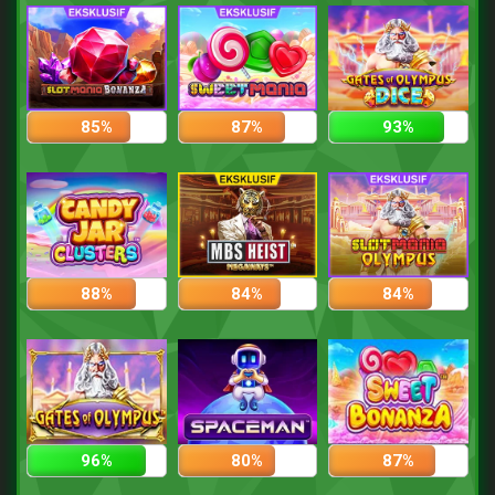
85%
87%
93%
88%
84%
84%
96%
80%
87%