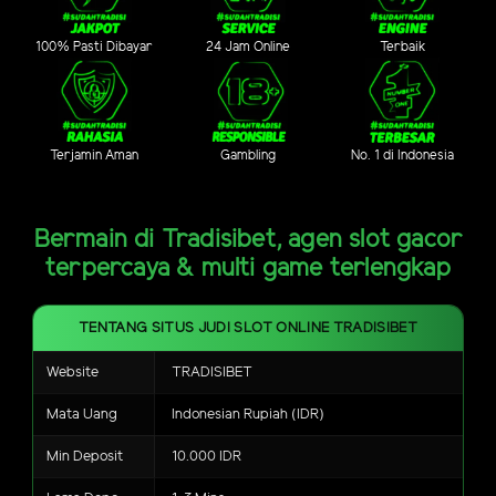
100% Pasti Dibayar
24 Jam Online
Terbaik
Terjamin Aman
Gambling
No. 1 di Indonesia
Bermain di Tradisibet, agen slot gacor
terpercaya & multi game terlengkap
TENTANG SITUS JUDI SLOT ONLINE TRADISIBET
Website
TRADISIBET
Mata Uang
Indonesian Rupiah (IDR)
Min Deposit
10.000 IDR