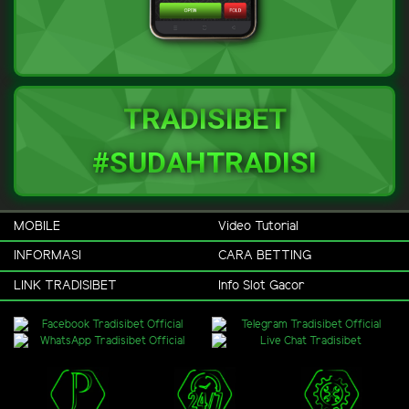
TRADISIBET
#SUDAHTRADISI
MOBILE
Video Tutorial
INFORMASI
CARA BETTING
LINK TRADISIBET
Info Slot Gacor