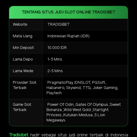
TENTANG SITUS JUDI SLOT ONLINE TRADISIBET
Website
TRADISIBET
Mata Uang
Indonesian Rupiah (IDR)
Min Deposit
10.000 IDR
Lama Depo
1-3 Mins
Lama Wede
2-5 Mins
Provider Slot
PragmaticPlay, IDNSLOT, PGSoft,
Terbaik
Habanero, Skywind, TTG, Joker Gaming,
Playtech
Game Slot
Power Of Odin ,Gates Of Olympus ,Sweet
Terbaik
Bonanza ,Wild West Gold ,Starlight
Princess ,Kutukan Medusa ,5 Lion
Megaways.
Tradisibet
hadir sebagai situs judi online terbaik di Indonesia