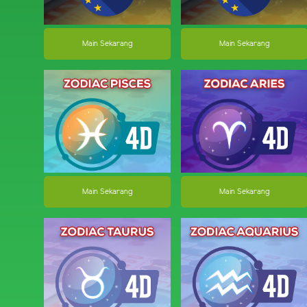
Main Sekarang
Main Sekarang
Main Sekarang
Main Sekarang