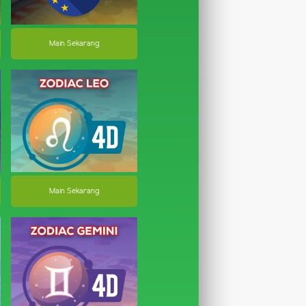
Main Sekarang
Main Sekarang