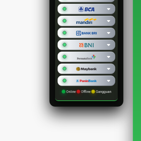
Online
Offline
Gangguan